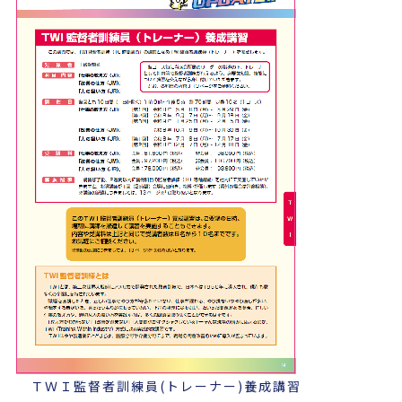
ＴＷＩ監督者訓練員(トレーナー)養成講習