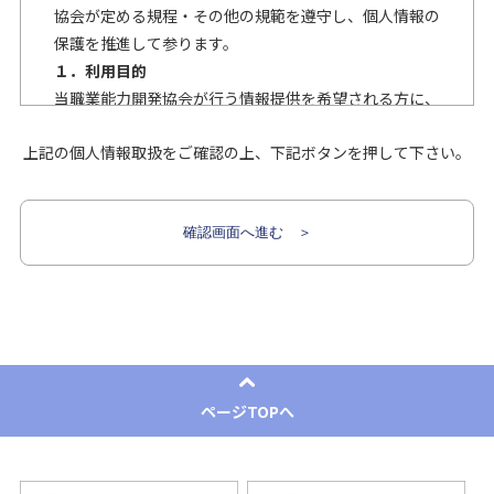
協会が定める規程・その他の規範を遵守し、個人情報の
保護を推進して参ります。
１．利用目的
当職業能力開発協会が行う情報提供を希望される方に、
氏名、住所、連絡先、その他お申し込みに必要な個人情
上記の個人情報取扱をご確認の上、下記ボタンを押して下さい。
報の提供をお願いしておりますが、これらの利用は、電
話、電子メール、郵便等の各種媒体により、事業案内等
の資料の送付、アンケート調査の範囲内に限らせていた
だきます。その他の目的で利用することはありません。
２．個人情報の取扱い業務の委託
情報処理や発送作業などの業務の一部を外部に委託する
際に、業務委託先に対して個人情報を預けることがあり
ます。業務の委託を行う場合には、十分な個人情報保護
水準を確保していることを条件として委託先を選定し、
機密保持契約を結んだ上で委託します。
ページTOPへ
３．個人情報の第三者提供
ご提供いただいた個人情報は、以下のいずれかに該当す
る場合を除き、第三者に対して開示いたしません。