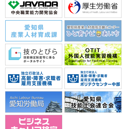
（1）ご本人の同意がある場合
（2）人の生命、身体または財産の保護のために必要な
場合であって、ご本人のご同意をいただくことが困難
な場合
（3）その他法令にもとづき開示・提供を求められた場
合
４．個人情報の開示について
当職業能力開発協会が保有している個人情報について、
本人様から開示、訂正、追加、削除、利用停止、第三者
提供の停止、若しくは利用目的の通知を請求される場
合、又は苦情をお申出になる場合は、お問合せ窓口へご
連絡ください。