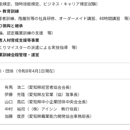
能検定、随時技能検定、ビジネス・キャリア検定試験）
・教育訓練
監督者訓練、階層別等の社員研修、オーダーメイド講習、48時間講習 等
り振興と継承
輪、認定職業訓練の支援 等）
者人材育成支援等事業
くりマイスターの派遣による実技指導 等）
業訓練会館管理・運営
業所・団体（令和8年4月1日現在）
有馬 浩二（愛知県経営者協会会長）
伊藤 充隆（愛知県左官業（協）理事長）
山口 高広（愛知県中小企業団体中央会会長）
中村 裕司（（株）アイシン 執行役員）
加藤 俊彦（愛知県職業能力開発協会事務局長）