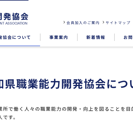
会員加入のご案内
サイトマップ
発協会について
事業案内
新着情報
お問
能力評価試験
各種講習教育訓練
ものづくり振興と継承
知県職業能力開発協会につ
若年技能者人材育成支援等事業
業所で働く人々の職業能力の開発・向上を図ることを目的
人です。