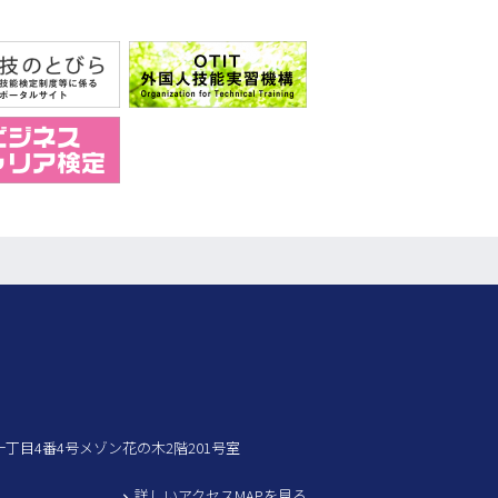
木一丁目4番4号メゾン花の木2階201号室
詳しいアクセスMAPを見る