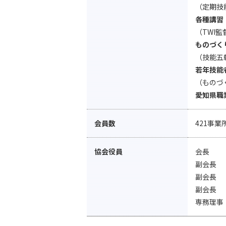
（定期技
各種講習
（TWI
ものづく
（技能五
若年技能
（ものづ
愛知県職
会員数
421事
協会役員
会長
副会長
副会長
副会長
専務理事