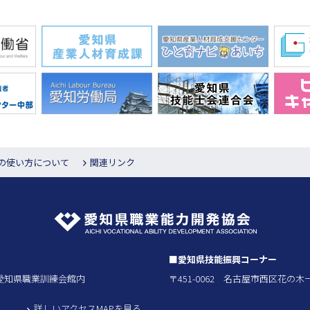
Pの使い方について
関連リンク
■愛知県技能振興コーナー
4号愛知県職業訓練会館内
〒451-0062 名古屋市西区花の
詳しいアクセスMAPを見る